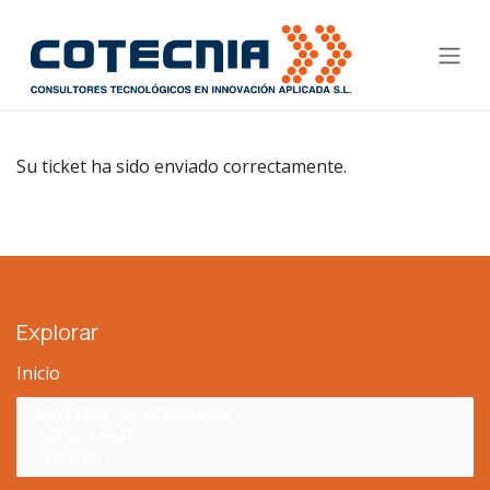
Ir al contenido
Su ticket ha sido enviado correctamente.
Explorar
Inicio
Política de privacidad
Aviso Legal
Cookies